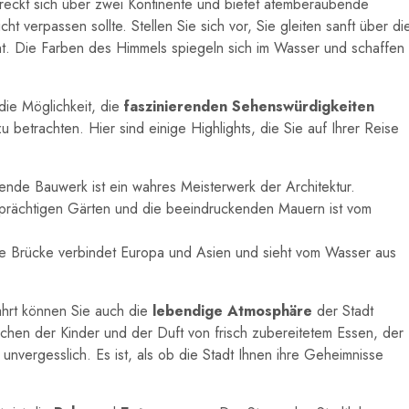
streckt sich über zwei Kontinente und bietet atemberaubende
t verpassen sollte. Stellen Sie sich vor, Sie gleiten sanft über di
t. Die Farben des Himmels spiegeln sich im Wasser und schaffen
die Möglichkeit, die
faszinierenden Sehenswürdigkeiten
zu betrachten. Hier sind einige Highlights, die Sie auf Ihrer Reise
nde Bauwerk ist ein wahres Meisterwerk der Architektur.
e prächtigen Gärten und die beeindruckenden Mauern ist vom
e Brücke verbindet Europa und Asien und sieht vom Wasser aus
ahrt können Sie auch die
lebendige Atmosphäre
der Stadt
chen der Kinder und der Duft von frisch zubereitetem Essen, der
nvergesslich. Es ist, als ob die Stadt Ihnen ihre Geheimnisse