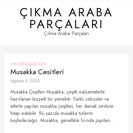
Skip
ÇIKMA ARABA
to
content
PARÇALARI
Çıkma Araba Parçaları
UNCATEGORIZED
Musakka Cesitleri
Ağustos 5, 2026
Musakka Çeşitleri Musakka, çeşitli malzemelerle
hazırlanan lezzetli bir yemektir. Farklı sebzeler ve
etlerle yapılan musakka çeşitleri, her damak zevkine
hitap edebilir. Bu yazıda musakka türlerini
keşfedeceğiz. Musakka, genellikle fırında pişirilen...