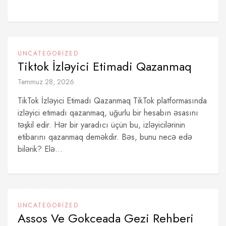
UNCATEGORIZED
Tiktok İzləyici Etimadi Qazanmaq
Temmuz 28, 2026
TikTok İzləyici Etimadı Qazanmaq TikTok platformasında
izləyici etimadı qazanmaq, uğurlu bir hesabın əsasını
təşkil edir. Hər bir yaradıcı üçün bu, izləyicilərinin
etibarını qazanmaq deməkdir. Bəs, bunu necə edə
bilərik? Elə...
UNCATEGORIZED
Assos Ve Gokceada Gezi Rehberi