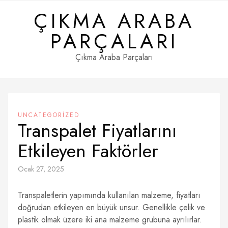
Skip
ÇIKMA ARABA
to
content
PARÇALARI
Çıkma Araba Parçaları
UNCATEGORIZED
Transpalet Fiyatlarını
Etkileyen Faktörler
Ocak 27, 2025
Transpaletlerin yapımında kullanılan malzeme, fiyatları
doğrudan etkileyen en büyük unsur. Genellikle çelik ve
plastik olmak üzere iki ana malzeme grubuna ayrılırlar.