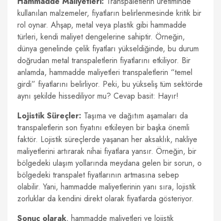
Hammadde Maliyetleri:
Transpaletlerin üretiminde
kullanılan malzemeler, fiyatların belirlenmesinde kritik bir
rol oynar. Ahşap, metal veya plastik gibi hammadde
türleri, kendi maliyet dengelerine sahiptir. Örneğin,
dünya genelinde çelik fiyatları yükseldiğinde, bu durum
doğrudan metal transpaletlerin fiyatlarını etkiliyor. Bir
anlamda, hammadde maliyetleri transpaletlerin “temel
girdi” fiyatlarını belirliyor. Peki, bu yükseliş tüm sektörde
aynı şekilde hissediliyor mu? Cevap basit: Hayır!
Lojistik Süreçler:
Taşıma ve dağıtım aşamaları da
transpaletlerin son fiyatını etkileyen bir başka önemli
faktör. Lojistik süreçlerde yaşanan her aksaklık, nakliye
maliyetlerini artırarak nihai fiyatlara yansır. Örneğin, bir
bölgedeki ulaşım yollarında meydana gelen bir sorun, o
bölgedeki transpalet fiyatlarının artmasına sebep
olabilir. Yani, hammadde maliyetlerinin yanı sıra, lojistik
zorluklar da kendini direkt olarak fiyatlarda gösteriyor.
Sonuç olarak
, hammadde maliyetleri ve lojistik