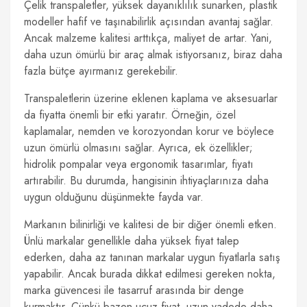
Çelik transpaletler, yüksek dayanıklılık sunarken, plastik
modeller hafif ve taşınabilirlik açısından avantaj sağlar.
Ancak malzeme kalitesi arttıkça, maliyet de artar. Yani,
daha uzun ömürlü bir araç almak istiyorsanız, biraz daha
fazla bütçe ayırmanız gerekebilir.
Transpaletlerin üzerine eklenen kaplama ve aksesuarlar
da fiyatta önemli bir etki yaratır. Örneğin, özel
kaplamalar, nemden ve korozyondan korur ve böylece
uzun ömürlü olmasını sağlar. Ayrıca, ek özellikler;
hidrolik pompalar veya ergonomik tasarımlar, fiyatı
artırabilir. Bu durumda, hangisinin ihtiyaçlarınıza daha
uygun olduğunu düşünmekte fayda var.
Markanın bilinirliği ve kalitesi de bir diğer önemli etken.
Ünlü markalar genellikle daha yüksek fiyat talep
ederken, daha az tanınan markalar uygun fiyatlarla satış
yapabilir. Ancak burada dikkat edilmesi gereken nokta,
marka güvencesi ile tasarruf arasında bir denge
kurmaktır. Çünkü bazen ucuz fiyat, uzun vadede daha