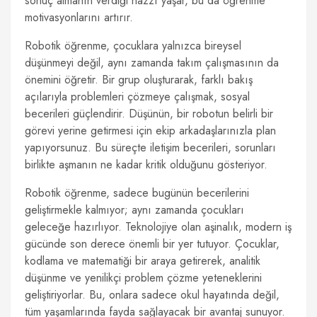
sonuç almanın verdiği hazzı yaşar, bu da öğrenme
motivasyonlarını artırır.
Robotik öğrenme, çocuklara yalnızca bireysel
düşünmeyi değil, aynı zamanda takım çalışmasının da
önemini öğretir. Bir grup oluşturarak, farklı bakış
açılarıyla problemleri çözmeye çalışmak, sosyal
becerileri güçlendirir. Düşünün, bir robotun belirli bir
görevi yerine getirmesi için ekip arkadaşlarınızla plan
yapıyorsunuz. Bu süreçte iletişim becerileri, sorunları
birlikte aşmanın ne kadar kritik olduğunu gösteriyor.
Robotik öğrenme, sadece bugünün becerilerini
geliştirmekle kalmıyor; aynı zamanda çocukları
geleceğe hazırlıyor. Teknolojiye olan aşinalık, modern iş
gücünde son derece önemli bir yer tutuyor. Çocuklar,
kodlama ve matematiği bir araya getirerek, analitik
düşünme ve yenilikçi problem çözme yeteneklerini
geliştiriyorlar. Bu, onlara sadece okul hayatında değil,
tüm yaşamlarında fayda sağlayacak bir avantaj sunuyor.