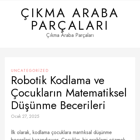
Skip
ÇIKMA ARABA
to
content
PARÇALARI
Çıkma Araba Parçaları
UNCATEGORIZED
Robotik Kodlama ve
Çocukların Matematiksel
Düşünme Becerileri
Ocak 27, 2025
İlk olarak, kodlama çocuklara mantıksal düşünme
becerileri kazandırıyor. Çocuklar, bir problemi çözmek