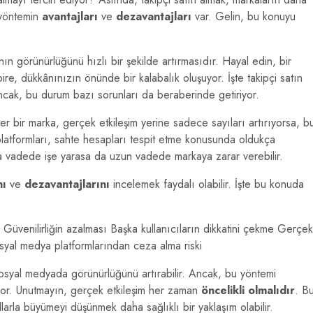
 yöntemin
avantajları
ve
dezavantajları
var. Gelin, bu konuyu
ın görünürlüğünü hızlı bir şekilde artırmasıdır. Hayal edin, bir
ire, dükkânınızın önünde bir kalabalık oluşuyor. İşte takipçi satın
ncak, bu durum bazı sorunları da beraberinde getiriyor.
ğer bir marka, gerçek etkileşim yerine sadece sayıları artırıyorsa, b
latformları, sahte hesapları tespit etme konusunda oldukça
sa vadede işe yarasa da uzun vadede markaya zarar verebilir.
nı
ve
dezavantajlarını
incelemek faydalı olabilir. İşte bu konuda
ı Güvenilirliğin azalması Başka kullanıcıların dikkatini çekme Gerçek
osyal medya platformlarından ceza alma riski
sosyal medyada görünürlüğünü artırabilir. Ancak, bu yöntemi
or. Unutmayın, gerçek etkileşim her zaman
öncelikli olmalıdır
. B
llarla büyümeyi düşünmek daha sağlıklı bir yaklaşım olabilir.