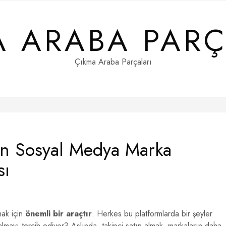
A ARABA PARÇ
Çıkma Araba Parçaları
ın Sosyal Medya Marka
sı
mak için
önemli bir araçtır
. Herkes bu platformlarda bir şeyler
almayı tercih ediyor? Aslında, takipçi satın almak, markaların daha