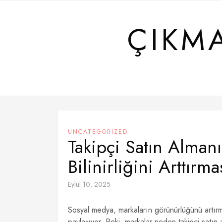
Skip
to
ÇIKM
content
UNCATEGORIZED
Takipçi Satın Alman
Bilinirliğini Arttırma
Eylül 10, 2025
Sosyal medya, markaların görünürlüğünü artır
paylaşıyor. Peki, markalar neden takipçi satın 