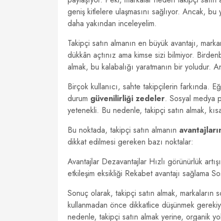
geniş kitlelere ulaşmasını sağlıyor. Ancak, bu
daha yakından inceleyelim.
Takipçi satın almanın en büyük avantajı, markan
dükkân açtınız ama kimse sizi bilmiyor. Birdenb
almak, bu kalabalığı yaratmanın bir yoludur. A
Birçok kullanıcı, sahte takipçilerin farkında. E
durum
güvenilirliği zedeler
. Sosyal medya p
yetenekli. Bu nedenle, takipçi satın almak, kı
Bu noktada, takipçi satın almanın
avantajları
dikkat edilmesi gereken bazı noktalar:
Avantajlar Dezavantajlar Hızlı görünürlük artış
etkileşim eksikliği Rekabet avantajı sağlama S
Sonuç olarak, takipçi satın almak, markaların 
kullanmadan önce dikkatlice düşünmek gerekiy
nedenle, takipçi satın almak yerine, organik yo