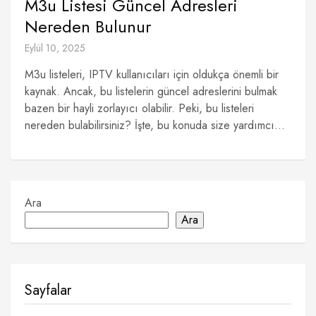
M3u Listesi Güncel Adresleri
Nereden Bulunur
Eylül 10, 2025
M3u listeleri, IPTV kullanıcıları için oldukça önemli bir
kaynak. Ancak, bu listelerin güncel adreslerini bulmak
bazen bir hayli zorlayıcı olabilir. Peki, bu listeleri
nereden bulabilirsiniz? İşte, bu konuda size yardımcı...
Ara
Ara
Sayfalar