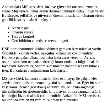
Ankara’daki MSI servisleri,
hızlı ve güvenilir
onarım hizmetleri
sunar. Müşterilere, cihazlarının durumu hakkında detaylı bilgi verilir.
Bu süreçte,
şeffaflık
ve
güven
en önemli unsurlardır. Onarım süreci
genellikle şu aşamalardan oluşur:
Arıza tespiti
Onarım süreci
Test ve kontrol
Geri bildirim ve müşteri memnuniyeti
USB port onarımında dikkat edilmesi gereken bazı noktalar vardır.
Öncelikle,
kaliteli yedek parçalar
kullanmak çok önemlidir.
Kalitesiz parçalar, cihazınıza daha fazla zarar verebilir. Ayrıca,
onarım sürecinin ne kadar süreceği konusunda net bilgi almak da
faydalıdır. Müşteriler, onarım süresinin ne kadar olacağını bilmek
ister. Bu, onların planlamalarını kolaylaştırır.
MSI servisleri, kullanıcı dostu bir hizmet anlayışı ile çalışır. Her
şeyden önce, müşteri memnuniyetini ön planda tutar. Eğer bir sorun
yaşarsanız, hemen geri dönüş alırsınız. Bu, MSI’nın sağladığı
güvenilirliğin bir göstergesidir. Unutmayın, bilgisayarınızın sağlığı
için doğru hizmeti almak çok önemlidir. Ankara’da MSI servisleri,
bu konuda size en iyi yardımı sunmak için burada!