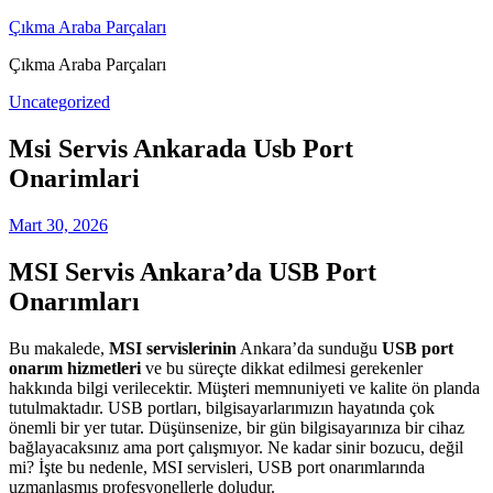
Skip
Çıkma Araba Parçaları
to
Çıkma Araba Parçaları
content
Uncategorized
Msi Servis Ankarada Usb Port
Onarimlari
Mart 30, 2026
MSI Servis Ankara’da USB Port
Onarımları
Bu makalede,
MSI servislerinin
Ankara’da sunduğu
USB port
onarım hizmetleri
ve bu süreçte dikkat edilmesi gerekenler
hakkında bilgi verilecektir. Müşteri memnuniyeti ve kalite ön planda
tutulmaktadır. USB portları, bilgisayarlarımızın hayatında çok
önemli bir yer tutar. Düşünsenize, bir gün bilgisayarınıza bir cihaz
bağlayacaksınız ama port çalışmıyor. Ne kadar sinir bozucu, değil
mi? İşte bu nedenle, MSI servisleri, USB port onarımlarında
uzmanlaşmış profesyonellerle doludur.