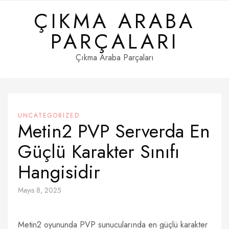
Skip
ÇIKMA ARABA
to
content
PARÇALARI
Çıkma Araba Parçaları
UNCATEGORIZED
Metin2 PVP Serverda En
Güçlü Karakter Sınıfı
Hangisidir
Mayıs 8, 2025
Metin2 oyununda PVP sunucularında en güçlü karakter