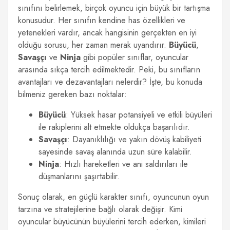
sınıfını belirlemek, birçok oyuncu için büyük bir tartışma
konusudur. Her sınıfın kendine has özellikleri ve
yetenekleri vardır, ancak hangisinin gerçekten en iyi
olduğu sorusu, her zaman merak uyandırır.
Büyücü
,
Savaşçı
ve
Ninja
gibi popüler sınıflar, oyuncular
arasında sıkça tercih edilmektedir. Peki, bu sınıfların
avantajları ve dezavantajları nelerdir? İşte, bu konuda
bilmeniz gereken bazı noktalar:
Büyücü
: Yüksek hasar potansiyeli ve etkili büyüleri
ile rakiplerini alt etmekte oldukça başarılıdır.
Savaşçı
: Dayanıklılığı ve yakın dövüş kabiliyeti
sayesinde savaş alanında uzun süre kalabilir.
Ninja
: Hızlı hareketleri ve ani saldırıları ile
düşmanlarını şaşırtabilir.
Sonuç olarak, en güçlü karakter sınıfı, oyuncunun oyun
tarzına ve stratejilerine bağlı olarak değişir. Kimi
oyuncular büyücünün büyülerini tercih ederken, kimileri