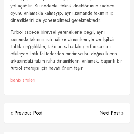
yol açabilir. Bu nedenle, teknik direktörünün sadece
oyunu anlamakla kalmayıp, aynı zamanda takımın iç
dinamiklerini de yönetebilmesi gerekmektedir.
Futbol sadece bireysel yeteneklerle değil, aynı
zamanda takımın ruh hâli ve dinamikleriyle de ilgilidir.
Taktik değişiklikler, takımın sahadaki performansını
etkileyen kritik faktörlerden biridir ve bu değişikliklerin
arkasındaki takım ruhu dinamiklerini anlamak, başarılı bir
futbol stratejisi için hayati önem taşır.
bahis siteleri
« Previous Post
Next Post »