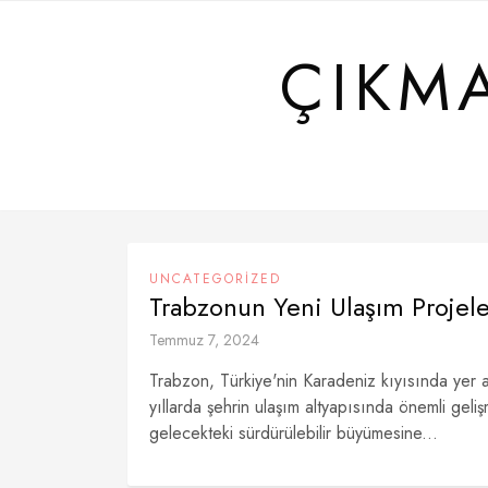
Skip
to
ÇIKM
content
UNCATEGORIZED
Trabzonun Yeni Ulaşım Projele
Temmuz 7, 2024
Trabzon, Türkiye'nin Karadeniz kıyısında yer ala
yıllarda şehrin ulaşım altyapısında önemli geli
gelecekteki sürdürülebilir büyümesine...