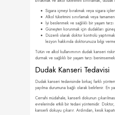
bırakmak ve alkol tüketimini sınırlamak, dudak 
Sigara içmeyi bırakmak veya sigara içil
Alkol tüketimini sınırlamak veya tamame
İyi beslenmek ve sağlıklı bir yaşam tar
Güneşten korunmak için dudakları güneş
Düzenli olarak doktor kontrolü yaptırmak
lezyon hakkında doktorunuza bilgi verm
Tütün ve alkol kullanımının dudak kanseri riski
durmak ve sağlıklı bir yaşam tarzı benimsemek,
Dudak Kanseri Tedavisi
Dudak kanseri tedavisinde birkaç farklı yöntem
yayılma durumuna bağlı olarak belirlenir. En y
Cerrahi müdahale, kanserli dokunun çıkarılmas
evrelerinde etkili bir tedavi yöntemidir. Dokto
kanserli dokuyu çıkarır. Ardından, kesik kapatıl