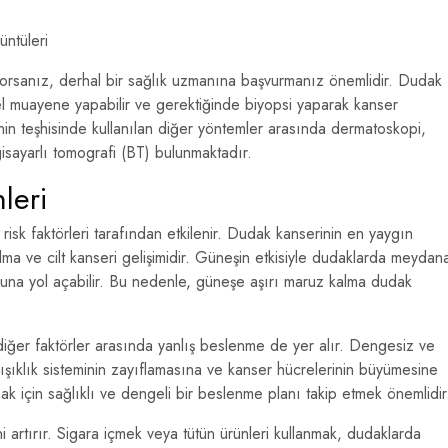
üntüleri
şıyorsanız, derhal bir sağlık uzmanına başvurmanız önemlidir. Dudak
ksel muayene yapabilir ve gerektiğinde biyopsi yaparak kanser
inin teşhisinde kullanılan diğer yöntemler arasında dermatoskopi,
sayarlı tomografi (BT) bulunmaktadır.
leri
 risk faktörleri tarafından etkilenir. Dudak kanserinin en yaygın
lma ve cilt kanseri gelişimidir. Güneşin etkisiyle dudaklarda meydan
una yol açabilir. Bu nedenle, güneşe aşırı maruz kalma dudak
diğer faktörler arasında yanlış beslenme de yer alır. Dengesiz ve
ğışıklık sisteminin zayıflamasına ve kanser hücrelerinin büyümesine
k için sağlıklı ve dengeli bir beslenme planı takip etmek önemlidir
i artırır. Sigara içmek veya tütün ürünleri kullanmak, dudaklarda