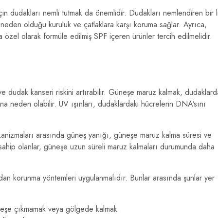
için dudakları nemli tutmak da önemlidir. Dudakları nemlendiren bir l
eden olduğu kuruluk ve çatlaklara karşı koruma sağlar. Ayrıca,
ra özel olarak formüle edilmiş SPF içeren ürünler tercih edilmelidir.
r ve dudak kanseri riskini artırabilir. Güneşe maruz kalmak, dudaklard
na neden olabilir. UV ışınları, dudaklardaki hücrelerin DNA’sını
mekanizmaları arasında güneş yanığı, güneşe maruz kalma süresi ve
e sahip olanlar, güneşe uzun süreli maruz kalmaları durumunda daha
an korunma yöntemleri uygulanmalıdır. Bunlar arasında şunlar yer
neşe çıkmamak veya gölgede kalmak