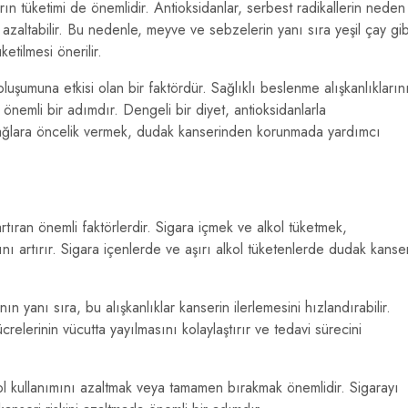
ın tüketimi de önemlidir. Antioksidanlar, serbest radikallerin neden
azaltabilir. Bu nedenle, meyve ve sebzelerin yanı sıra yeşil çay gib
etilmesi önerilir.
uşumuna etkisi olan bir faktördür. Sağlıklı beslenme alışkanlıkların
önemli bir adımdır. Dengeli bir diyet, antioksidanlarla
lı yağlara öncelik vermek, dudak kanserinden korunmada yardımcı
artıran önemli faktörlerdir. Sigara içmek ve alkol tüketmek,
nı artırır. Sigara içenlerde ve aşırı alkol tüketenlerde dudak kanser
ın yanı sıra, bu alışkanlıklar kanserin ilerlemesini hızlandırabilir.
relerinin vücutta yayılmasını kolaylaştırır ve tedavi sürecini
l kullanımını azaltmak veya tamamen bırakmak önemlidir. Sigarayı