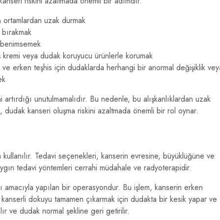
kanseri riskini azaltmada önemli bir adımdır.
en ortamlardan uzak durmak
n bırakmak
zı benimsemek
 kremi veya dudak koruyucu ürünlerle korumak
 ve erken teşhis için dudaklarda herhangi bir anormal değişiklik vey
ek
ni artırdığı unutulmamalıdır. Bu nedenle, bu alışkanlıklardan uzak
 dudak kanseri oluşma riskini azaltmada önemli bir rol oynar.
 kullanılır. Tedavi seçenekleri, kanserin evresine, büyüklüğüne ve
aygın tedavi yöntemleri cerrahi müdahale ve radyoterapidir.
ı amacıyla yapılan bir operasyondur. Bu işlem, kanserin erken
r, kanserli dokuyu tamamen çıkarmak için dudakta bir kesik yapar ve
ır ve dudak normal şekline geri getirilir.