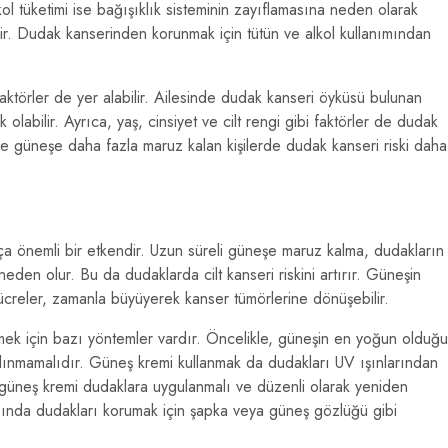
kol tüketimi ise bağışıklık sisteminin zayıflamasına neden olarak
lir. Dudak kanserinden korunmak için tütün ve alkol kullanımından
ktörler de yer alabilir. Ailesinde dudak kanseri öyküsü bulunan
 olabilir. Ayrıca, yaş, cinsiyet ve cilt rengi gibi faktörler de dudak
nli ve güneşe daha fazla maruz kalan kişilerde dudak kanseri riski daha
ça önemli bir etkendir. Uzun süreli güneşe maruz kalma, dudakların
eden olur. Bu da dudaklarda cilt kanseri riskini artırır. Güneşin
ücreler, zamanla büyüyerek kanser tümörlerine dönüşebilir.
lemek için bazı yöntemler vardır. Öncelikle, güneşin en yoğun olduğu
alınmamalıdır. Güneş kremi kullanmak da dudakları UV ışınlarından
 güneş kremi dudaklara uygulanmalı ve düzenli olarak yeniden
ğında dudakları korumak için şapka veya güneş gözlüğü gibi