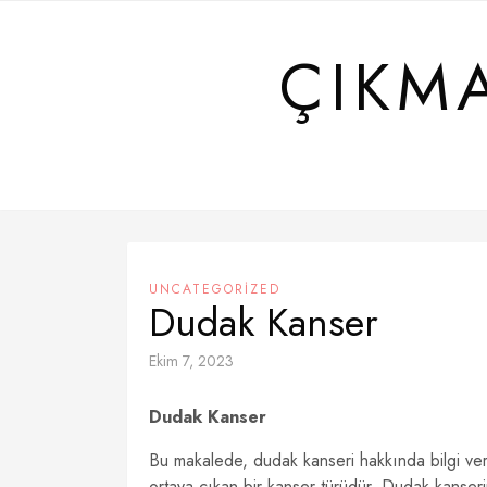
Skip
to
ÇIKM
content
UNCATEGORIZED
Dudak Kanser
Ekim 7, 2023
Dudak Kanser
Bu makalede, dudak kanseri hakkında bilgi veri
ortaya çıkan bir kanser türüdür. Dudak kanserini