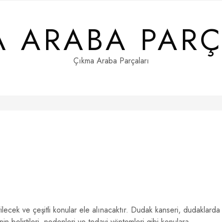
A ARABA PARÇ
Çıkma Araba Parçaları
lecek ve çeşitli konular ele alınacaktır. Dudak kanseri, dudaklarda
n belirtileri, nedenleri ve tedavi yöntemleri gibi konulara