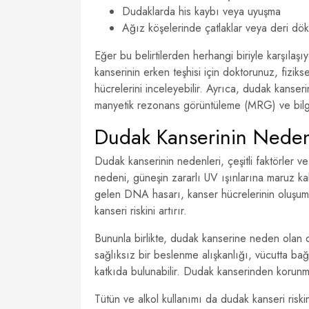
Dudaklarda his kaybı veya uyuşma
Ağız köşelerinde çatlaklar veya deri dök
Eğer bu belirtilerden herhangi biriyle karşıla
kanserinin erken teşhisi için doktorunuz, fizi
hücrelerini inceleyebilir. Ayrıca, dudak kanser
manyetik rezonans görüntüleme (MRG) ve bilgi
Dudak Kanserinin Neden
Dudak kanserinin nedenleri, çeşitli faktörler ve
nedeni, güneşin zararlı UV ışınlarına maruz ka
gelen DNA hasarı, kanser hücrelerinin oluşum
kanseri riskini artırır.
Bununla birlikte, dudak kanserine neden olan 
sağlıksız bir beslenme alışkanlığı, vücutta ba
katkıda bulunabilir. Dudak kanserinden korunma
Tütün ve alkol kullanımı da dudak kanseri riskin