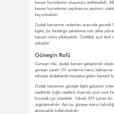
kanser hücrelerinin oluşumunu tetikleyebilir. Al
kanser hücrelerinin yayılmasına yardımcı olabi
kaçınılmalıdır.
Dudak kanserinin nedenleri arasında genetik fa
kişiler, bu hastalığa yakalanma riski daha yüksek
kanseri riskini etkileyebilir. Özellikle açık te
yüksektir.
Güneşin Rolü
Güneşin rolü, dudak kanseri gelişiminde olduk
güneşin zararlı UV ışınlarına maruz kalmasına n
etkisiyle dudaklarda meydana gelen kanserli h
Dudak kanserinin güneşle ilişkili gelişimini ön
saatlerde (öğle saatleri) dışarıda uzun süre k
korumak için önemlidir. Yüksek SPF içeren bir
uygulanmalıdır. Ayrıca, güneşe maruz kalındı
aksesuarlar kullanılmalıdır.