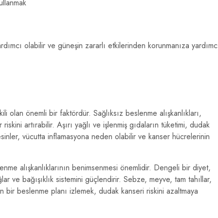
ullanmak
ardımcı olabilir ve güneşin zararlı etkilerinden korunmanıza yardımc
i olan önemli bir faktördür. Sağlıksız beslenme alışkanlıkları,
riskini artırabilir. Aşırı yağlı ve işlenmiş gıdaların tüketimi, dudak
esinler, vücutta inflamasyona neden olabilir ve kanser hücrelerinin
enme alışkanlıklarının benimsenmesi önemlidir. Dengeli bir diyet,
ar ve bağışıklık sistemini güçlendirir. Sebze, meyve, tam tahıllar,
in bir beslenme planı izlemek, dudak kanseri riskini azaltmaya