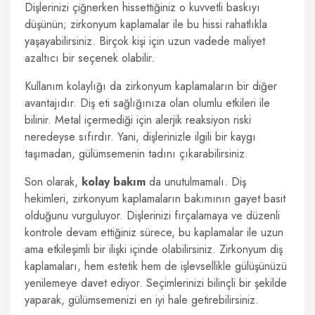
Dişlerinizi çiğnerken hissettiğiniz o kuvvetli baskıyı
düşünün; zirkonyum kaplamalar ile bu hissi rahatlıkla
yaşayabilirsiniz. Birçok kişi için uzun vadede maliyet
azaltıcı bir seçenek olabilir.
Kullanım kolaylığı da zirkonyum kaplamaların bir diğer
avantajıdır. Diş eti sağlığınıza olan olumlu etkileri ile
bilinir. Metal içermediği için alerjik reaksiyon riski
neredeyse sıfırdır. Yani, dişlerinizle ilgili bir kaygı
taşımadan, gülümsemenin tadını çıkarabilirsiniz.
Son olarak,
kolay bakım
da unutulmamalı. Diş
hekimleri, zirkonyum kaplamaların bakımının gayet basit
olduğunu vurguluyor. Dişlerinizi fırçalamaya ve düzenli
kontrole devam ettiğiniz sürece, bu kaplamalar ile uzun
ama etkileşimli bir ilişki içinde olabilirsiniz. Zirkonyum diş
kaplamaları, hem estetik hem de işlevsellikle gülüşünüzü
yenilemeye davet ediyor. Seçimlerinizi bilinçli bir şekilde
yaparak, gülümsemenizi en iyi hale getirebilirsiniz.