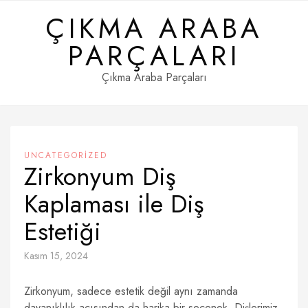
Skip
ÇIKMA ARABA
to
content
PARÇALARI
Çıkma Araba Parçaları
UNCATEGORIZED
Zirkonyum Diş
Kaplaması ile Diş
Estetiği
Kasım 15, 2024
Zirkonyum, sadece estetik değil aynı zamanda
dayanıklılık açısından da harika bir seçenek. Dişlerimiz,