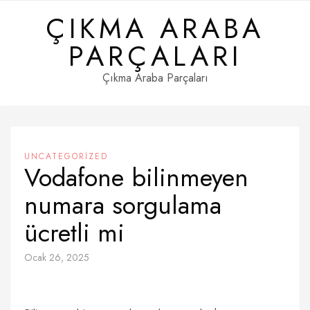
Skip
ÇIKMA ARABA
to
content
PARÇALARI
Çıkma Araba Parçaları
UNCATEGORIZED
Vodafone bilinmeyen
numara sorgulama
ücretli mi
Ocak 26, 2025