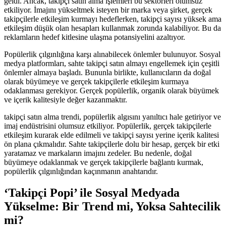
geldi. Ancak, takipçi satın alma işlemleri bu sektörleri olumsuz
etkiliyor. İmajını yükseltmek isteyen bir marka veya şirket, gerçek
takipçilerle etkileşim kurmayı hedeflerken, takipçi sayısı yüksek ama
etkileşim düşük olan hesapları kullanmak zorunda kalabiliyor. Bu da
reklamların hedef kitlesine ulaşma potansiyelini azaltıyor.
Popülerlik çılgınlığına karşı alınabilecek önlemler bulunuyor. Sosyal
medya platformları, sahte takipçi satın almayı engellemek için çeşitli
önlemler almaya başladı. Bununla birlikte, kullanıcıların da doğal
olarak büyümeye ve gerçek takipçilerle etkileşim kurmaya
odaklanması gerekiyor. Gerçek popülerlik, organik olarak büyümek
ve içerik kalitesiyle değer kazanmaktır.
takipçi satın alma trendi, popülerlik algısını yanıltıcı hale getiriyor ve
imaj endüstrisini olumsuz etkiliyor. Popülerlik, gerçek takipçilerle
etkileşim kurarak elde edilmeli ve takipçi sayısı yerine içerik kalitesi
ön plana çıkmalıdır. Sahte takipçilerle dolu bir hesap, gerçek bir etki
yaratamaz ve markaların imajını zedeler. Bu nedenle, doğal
büyümeye odaklanmak ve gerçek takipçilerle bağlantı kurmak,
popülerlik çılgınlığından kaçınmanın anahtarıdır.
‘Takipçi Popi’ ile Sosyal Medyada
Yükselme: Bir Trend mi, Yoksa Sahtecilik
mi?