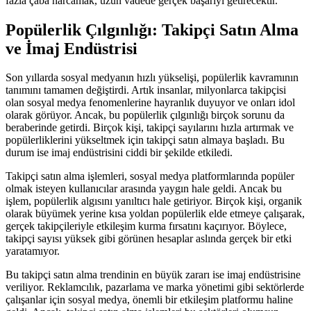
fazla çaba harcamak, uzun vadede gerçek başarıyı getirecektir.
Popülerlik Çılgınlığı: Takipçi Satın Alma
ve İmaj Endüstrisi
Son yıllarda sosyal medyanın hızlı yükselişi, popülerlik kavramının
tanımını tamamen değiştirdi. Artık insanlar, milyonlarca takipçisi
olan sosyal medya fenomenlerine hayranlık duyuyor ve onları idol
olarak görüyor. Ancak, bu popülerlik çılgınlığı birçok sorunu da
beraberinde getirdi. Birçok kişi, takipçi sayılarını hızla artırmak ve
popülerliklerini yükseltmek için takipçi satın almaya başladı. Bu
durum ise imaj endüstrisini ciddi bir şekilde etkiledi.
Takipçi satın alma işlemleri, sosyal medya platformlarında popüler
olmak isteyen kullanıcılar arasında yaygın hale geldi. Ancak bu
işlem, popülerlik algısını yanıltıcı hale getiriyor. Birçok kişi, organik
olarak büyümek yerine kısa yoldan popülerlik elde etmeye çalışarak,
gerçek takipçileriyle etkileşim kurma fırsatını kaçırıyor. Böylece,
takipçi sayısı yüksek gibi görünen hesaplar aslında gerçek bir etki
yaratamıyor.
Bu takipçi satın alma trendinin en büyük zararı ise imaj endüstrisine
veriliyor. Reklamcılık, pazarlama ve marka yönetimi gibi sektörlerde
çalışanlar için sosyal medya, önemli bir etkileşim platformu haline