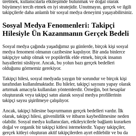
üretmek, kullanıcılarla etkileşimde bulunmak ve doğal olarak
büyümeyi tercih etmek en iyi stratejidir. Unutmayın, gerçek ve ilgili
takipçilerle daha anlamlı bir sosyal medya deneyimi yaşayabilirsiniz.
Sosyal Medya Fenomenleri: Takipçi
Hilesiyle Ün Kazanmanın Gerçek Bedeli
Sosyal medya çağında yaşadığımız şu günlerde, birçok kişi sosyal
medya fenomeni olmanın cazibesine kapılıyor. Bir anda binlerce
takipçiye sahip olmak ve popülerlik elde etmek, birçok insanın
hayallerini süslüyor. Ancak, bu yolun bazı gerçek bedelleri
olduğunu görmemiz gerekiyor.
Takipçi hilesi, sosyal medyada yaygın bir sorundur ve birçok kişi
tarafından kullanılmaktadır. Bu hileler, takipçi sayısını yapay olarak
artırmak amacıyla kullanılan yöntemlerdir. Örneğin, bot hesaplar
oluşturarak veya takipçi satın alarak sosyal medya profillerinin
takipçi sayısı şişirilmeye çalışılıyor.
Ancak, takipçi hilesine başvurmanın gerçek bedelleri vardır. İlk
olarak, takipçi hilesi, güvenilirlik ve itibarın kaybedilmesine neden
olabilir. Sosyal medya kullanıcıları, etkileyicilerle bağlantı kurarken
doğal ve organik bir takipçi kitlesi istemektedir. Yapay takipçiler,
gerçek kitleyi oluşturan aktif takipçilerden ayırt edilebilir ve bu da