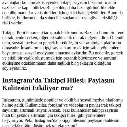
avantajları kullanmak isteyenler, takipçi sayısını hızla artırmanın
cazibesine kapılabilirler. Bu şekilde, daha fazla görünürlük elde
edebilir, markalar ve işbirlikleri için çekici hale gelebilirler. Bununla
birlikte, bu durumda da sahtecilik suçlamaları ve güven eksikliği
riski vardır.
Takipçi Popi fenomeni tartışmalı bir konudur. Bazıları bunu bir trend
olarak benimserken, diğerleri sahtecilik olarak değerlendirir. Önemli
olan, sosyal medyanın gerçek bir etkileşim ve samimiyet platformu
olmasıdır. İnsanların takipçi sayısını artırmak için sahte yöntemlere
başvurması, sosyal medyanın amacına aykırıdır. Bu nedenle, gerçek
ve etkili bir varlık oluşturmak için organik büyümeye ve samimi
etkileşime odaklanmanın daha sağlıklı bir yaklaşım olduğunu
söyleyebiliriz.
Instagram’da Takipçi Hilesi: Paylaşım
Kalitesini Etkiliyor mu?
Instagram, günümüzde popüler ve etkili bir sosyal medya platformu
haline geldi. Kullanıcılar, fotoğraf ve videolarını paylaşarak takipçi
sayılarını artırmak istiyor. Ancak, bazı kullanıcılar takipçi sayısını
hızlı bir şekilde artırmak için takipçi hilesi gibi yöntemlere
başvuruyor. Peki, Instagram'da takipçi hilesinin paylaşım kalitesini
nasıl etkilediğini düşünmek gerekmez mi?