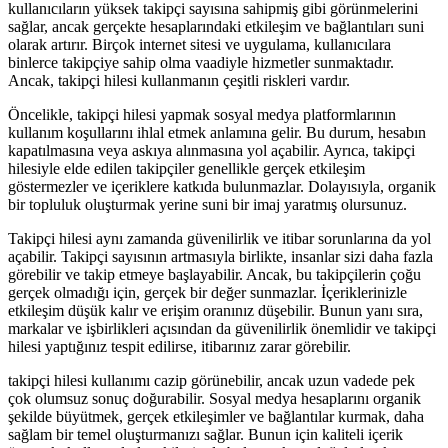
kullanıcıların yüksek takipçi sayısına sahipmiş gibi görünmelerini
sağlar, ancak gerçekte hesaplarındaki etkileşim ve bağlantıları suni
olarak artırır. Birçok internet sitesi ve uygulama, kullanıcılara
binlerce takipçiye sahip olma vaadiyle hizmetler sunmaktadır.
Ancak, takipçi hilesi kullanmanın çeşitli riskleri vardır.
Öncelikle, takipçi hilesi yapmak sosyal medya platformlarının
kullanım koşullarını ihlal etmek anlamına gelir. Bu durum, hesabın
kapatılmasına veya askıya alınmasına yol açabilir. Ayrıca, takipçi
hilesiyle elde edilen takipçiler genellikle gerçek etkileşim
göstermezler ve içeriklere katkıda bulunmazlar. Dolayısıyla, organik
bir topluluk oluşturmak yerine suni bir imaj yaratmış olursunuz.
Takipçi hilesi aynı zamanda güvenilirlik ve itibar sorunlarına da yol
açabilir. Takipçi sayısının artmasıyla birlikte, insanlar sizi daha fazla
görebilir ve takip etmeye başlayabilir. Ancak, bu takipçilerin çoğu
gerçek olmadığı için, gerçek bir değer sunmazlar. İçeriklerinizle
etkileşim düşük kalır ve erişim oranınız düşebilir. Bunun yanı sıra,
markalar ve işbirlikleri açısından da güvenilirlik önemlidir ve takipçi
hilesi yaptığınız tespit edilirse, itibarınız zarar görebilir.
takipçi hilesi kullanımı cazip görünebilir, ancak uzun vadede pek
çok olumsuz sonuç doğurabilir. Sosyal medya hesaplarını organik
şekilde büyütmek, gerçek etkileşimler ve bağlantılar kurmak, daha
sağlam bir temel oluşturmanızı sağlar. Bunun için kaliteli içerik