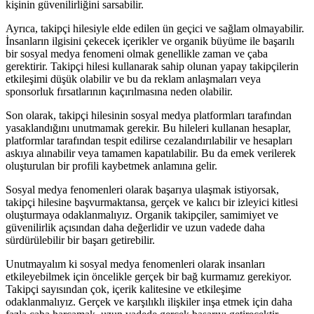
kişinin güvenilirliğini sarsabilir.
Ayrıca, takipçi hilesiyle elde edilen ün geçici ve sağlam olmayabilir.
İnsanların ilgisini çekecek içerikler ve organik büyüme ile başarılı
bir sosyal medya fenomeni olmak genellikle zaman ve çaba
gerektirir. Takipçi hilesi kullanarak sahip olunan yapay takipçilerin
etkileşimi düşük olabilir ve bu da reklam anlaşmaları veya
sponsorluk fırsatlarının kaçırılmasına neden olabilir.
Son olarak, takipçi hilesinin sosyal medya platformları tarafından
yasaklandığını unutmamak gerekir. Bu hileleri kullanan hesaplar,
platformlar tarafından tespit edilirse cezalandırılabilir ve hesapları
askıya alınabilir veya tamamen kapatılabilir. Bu da emek verilerek
oluşturulan bir profili kaybetmek anlamına gelir.
Sosyal medya fenomenleri olarak başarıya ulaşmak istiyorsak,
takipçi hilesine başvurmaktansa, gerçek ve kalıcı bir izleyici kitlesi
oluşturmaya odaklanmalıyız. Organik takipçiler, samimiyet ve
güvenilirlik açısından daha değerlidir ve uzun vadede daha
sürdürülebilir bir başarı getirebilir.
Unutmayalım ki sosyal medya fenomenleri olarak insanları
etkileyebilmek için öncelikle gerçek bir bağ kurmamız gerekiyor.
Takipçi sayısından çok, içerik kalitesine ve etkileşime
odaklanmalıyız. Gerçek ve karşılıklı ilişkiler inşa etmek için daha