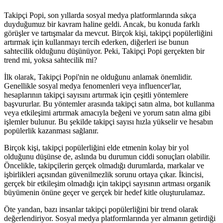
Takipçi Popi, son yıllarda sosyal medya platformlarında sıkça
duyduğumuz bir kavram haline geldi. Ancak, bu konuda farklı
görüşler ve tartışmalar da mevcut. Birçok kişi, takipçi popülerliğini
artırmak için kullanmayı tercih ederken, diğerleri ise bunun
sahtecilik olduğunu düşünüyor. Peki, Takipçi Popi gerçekten bir
trend mi, yoksa sahtecilik mi?
İlk olarak, Takipçi Popi'nin ne olduğunu anlamak önemlidir.
Genellikle sosyal medya fenomenleri veya influencer'lar,
hesaplarının takipçi sayısını artırmak için çeşitli yöntemlere
başvururlar. Bu yöntemler arasında takipçi satın alma, bot kullanma
veya etkileşimi artırmak amacıyla beğeni ve yorum satın alma gibi
işlemler bulunur. Bu şekilde takipçi sayısı hızla yükselir ve hesabın
popülerlik kazanması sağlanır.
Birçok kişi, takipçi popülerliğini elde etmenin kolay bir yol
olduğunu düşünse de, aslında bu durumun ciddi sonuçları olabilir.
Öncelikle, takipçilerin gerçek olmadığı durumlarda, markalar ve
işbirlikleri açısından güvenilmezlik sorunu ortaya çıkar. İkincisi,
gerçek bir etkileşim olmadığı için takipçi sayısının artması organik
büyümenin önüne geçer ve gerçek bir hedef kitle oluşturulamaz.
Öte yandan, bazı insanlar takipçi popülerliğini bir trend olarak
değerlendiriyor. Sosyal medya platformlarında yer almanın getirdiği