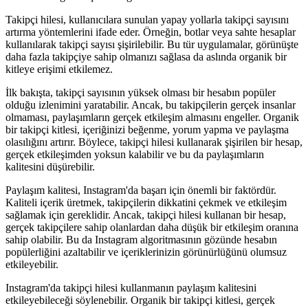
Takipçi hilesi, kullanıcılara sunulan yapay yollarla takipçi sayısını
artırma yöntemlerini ifade eder. Örneğin, botlar veya sahte hesaplar
kullanılarak takipçi sayısı şişirilebilir. Bu tür uygulamalar, görünüşte
daha fazla takipçiye sahip olmanızı sağlasa da aslında organik bir
kitleye erişimi etkilemez.
İlk bakışta, takipçi sayısının yüksek olması bir hesabın popüler
olduğu izlenimini yaratabilir. Ancak, bu takipçilerin gerçek insanlar
olmaması, paylaşımların gerçek etkileşim almasını engeller. Organik
bir takipçi kitlesi, içeriğinizi beğenme, yorum yapma ve paylaşma
olasılığını artırır. Böylece, takipçi hilesi kullanarak şişirilen bir hesap,
gerçek etkileşimden yoksun kalabilir ve bu da paylaşımların
kalitesini düşürebilir.
Paylaşım kalitesi, Instagram'da başarı için önemli bir faktördür.
Kaliteli içerik üretmek, takipçilerin dikkatini çekmek ve etkileşim
sağlamak için gereklidir. Ancak, takipçi hilesi kullanan bir hesap,
gerçek takipçilere sahip olanlardan daha düşük bir etkileşim oranına
sahip olabilir. Bu da Instagram algoritmasının gözünde hesabın
popülerliğini azaltabilir ve içeriklerinizin görünürlüğünü olumsuz
etkileyebilir.
Instagram'da takipçi hilesi kullanmanın paylaşım kalitesini
etkileyebileceği söylenebilir. Organik bir takipçi kitlesi, gerçek