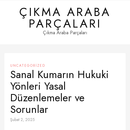
Skip
ÇIKMA ARABA
to
content
PARÇALARI
Çıkma Araba Parçaları
UNCATEGORIZED
Sanal Kumarın Hukuki
Yönleri Yasal
Düzenlemeler ve
Sorunlar
Şubat 2, 2025