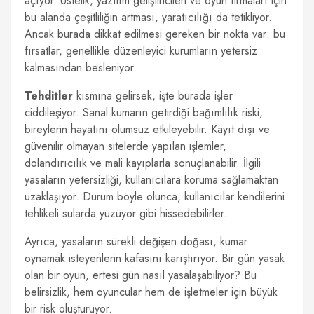
açıyor. Üstelik, yazılım geliştiricileri ve oyun firmaları için
bu alanda çeşitliliğin artması, yaratıcılığı da tetikliyor.
Ancak burada dikkat edilmesi gereken bir nokta var: bu
fırsatlar, genellikle düzenleyici kurumların yetersiz
kalmasından besleniyor.
Tehditler
kısmına gelirsek, işte burada işler
ciddileşiyor. Sanal kumarın getirdiği bağımlılık riski,
bireylerin hayatını olumsuz etkileyebilir. Kayıt dışı ve
güvenilir olmayan sitelerde yapılan işlemler,
dolandırıcılık ve mali kayıplarla sonuçlanabilir. İlgili
yasaların yetersizliği, kullanıcılara koruma sağlamaktan
uzaklaşıyor. Durum böyle olunca, kullanıcılar kendilerini
tehlikeli sularda yüzüyor gibi hissedebilirler.
Ayrıca, yasaların sürekli değişen doğası, kumar
oynamak isteyenlerin kafasını karıştırıyor. Bir gün yasak
olan bir oyun, ertesi gün nasıl yasalaşabiliyor? Bu
belirsizlik, hem oyuncular hem de işletmeler için büyük
bir risk oluşturuyor.