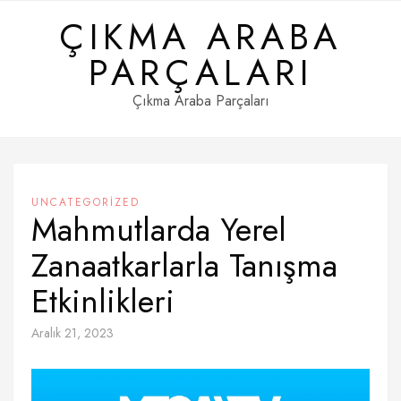
Skip
ÇIKMA ARABA
to
content
PARÇALARI
Çıkma Araba Parçaları
UNCATEGORIZED
Mahmutlarda Yerel
Zanaatkarlarla Tanışma
Etkinlikleri
Aralık 21, 2023