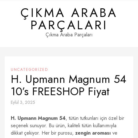
Skip
ÇIKMA ARABA
to
content
PARÇALARI
Çıkma Araba Parçaları
UNCATEGORIZED
H. Upmann Magnum 54
10’s FREESHOP Fiyat
Eylül 3, 2025
H. Upmann Magnum 54
, tütün tutkunları için özel bir
seçenek sunuyor. Bu ürün, kaliteli tütün kullanımıyla
dikkat çekiyor. Her bir purosu,
zengin aroması
ve