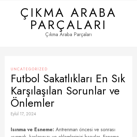
Skip
ÇIKMA ARABA
to
content
PARÇALARI
Çıkma Araba Parçaları
UNCATEGORIZED
Futbol Sakatlıkları En Sık
Karşılaşılan Sorunlar ve
Önlemler
Eylül 17, 2024
Isınma ve Esneme:
Antrenman öncesi ve sonrası
ısınmak, kaslarınızı ve eklemlerinizi hazırlar. Esneme