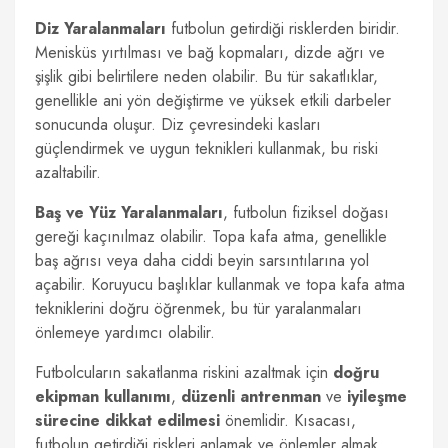
Diz Yaralanmaları
futbolun getirdiği risklerden biridir.
Menisküs yırtılması ve bağ kopmaları, dizde ağrı ve
şişlik gibi belirtilere neden olabilir. Bu tür sakatlıklar,
genellikle ani yön değiştirme ve yüksek etkili darbeler
sonucunda oluşur. Diz çevresindeki kasları
güçlendirmek ve uygun teknikleri kullanmak, bu riski
azaltabilir.
Baş ve Yüz Yaralanmaları
, futbolun fiziksel doğası
gereği kaçınılmaz olabilir. Topa kafa atma, genellikle
baş ağrısı veya daha ciddi beyin sarsıntılarına yol
açabilir. Koruyucu başlıklar kullanmak ve topa kafa atma
tekniklerini doğru öğrenmek, bu tür yaralanmaları
önlemeye yardımcı olabilir.
Futbolcuların sakatlanma riskini azaltmak için
doğru
ekipman kullanımı
,
düzenli antrenman
ve
iyileşme
sürecine dikkat edilmesi
önemlidir. Kısacası,
futbolun getirdiği riskleri anlamak ve önlemler almak,