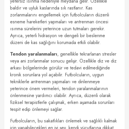
yetersiz ısınma nedeniyle meydana gelir. Özellikle
baldır ve uyluk kaslarında sık rastlanır. Kas
zorlanmalarını engellemek için futbolcuların düzenli
esneme hareketleri yapmaları ve antrenman öncesi
ısınma sürelerini yeterince uzun tutmaları gerekir.
Ayrıca, yeterli hidrasyon ve dengeli bir beslenme
düzeni de kas sağlığını korumada etkili olabilir.
Tendon yaralanmaları
, genellikle tekrarlanan stresler
veya ani zorlanmalar sonucu gelişir. Özellikle diz ve diz
arkası bölgelerinde görülür ve tedavi edilmediğinde
kronik sorunlara yol açabilir. Futbolcuların, uygun
tekniklerle antrenman yapmaları ve dinlenmeye
yeterince önem vermeleri, tendon yaralanmalarının
önlenmesine yardımcı olabilir. Ayrıca, düzenli olarak
fiziksel terapistlerle çalışmak, erken aşamada sorunları
tespit edip önlemeyi sağlar.
Futbolcuların, bu sakatlıkları önlemek ve sağlıklı kalmak
için yapabilecekleri en iyi şey, kendi vücutlarına dikkat