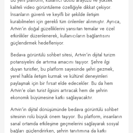
Bu yeni platform, kullanıcı dostu arayüzü ve yüksek
kaliteli video görüntüleme özelliğiyle dikkat çekiyor.
İnsanların güvenli ve keyifli bir şekilde iletişim
kurabilmeleri için gerekli tüm önlemler alınmıştır. Ayrıca,
Artvin'in doğal güzelliklerini yansıtan temalar ve özel
etkinlikler düzenlenerek, kullanıcıların bağlantısını
güçlendirmek hedefleniyor.
Bedava görüntülü sohbet sitesi, Artvin'in dijital turizm
potansiyelini de artırma amacını taşıyor. Şehre ilgi
duyan turistler, bu platform sayesinde şehri gezmek,
yerel halkla iletişim kurmak ve kültürel deneyimleri
paylaşmak için bir fırsat elde edecekler. Bu da hem
Artvin'e olan turist ilgisini artıracak hem de şehrin
ekonomik büyümesine katkı sağlayacaktır.
Artvin'in dijital dönüşümünde bedava görüntülü sohbet
sitesinin rolü büyük önem taşıyor. Bu platform, insanların
sanal ortamda etkileşime geçmelerini sağlayarak sosyal
bağları güçlendirirken, şehrin tanıtımına da katkı