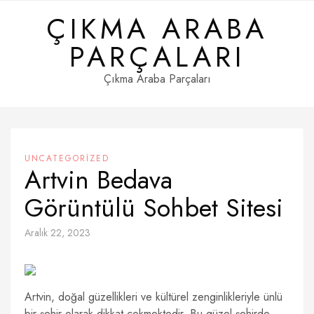
Skip
ÇIKMA ARABA
to
content
PARÇALARI
Çıkma Araba Parçaları
UNCATEGORIZED
Artvin Bedava
Görüntülü Sohbet Sitesi
Aralık 22, 2023
Artvin, doğal güzellikleri ve kültürel zenginlikleriyle ünlü
bir şehir olarak dikkat çekmektedir. Bu güzel şehirde