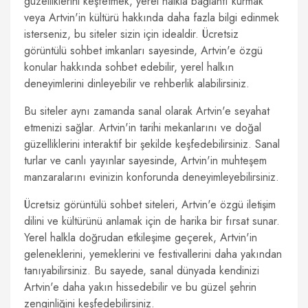
güzelliklerini keşfetmek, yerel halkla bağlantı kurmak
veya Artvin'in kültürü hakkında daha fazla bilgi edinmek
isterseniz, bu siteler sizin için idealdir. Ücretsiz
görüntülü sohbet imkanları sayesinde, Artvin'e özgü
konular hakkında sohbet edebilir, yerel halkın
deneyimlerini dinleyebilir ve rehberlik alabilirsiniz.
Bu siteler aynı zamanda sanal olarak Artvin'e seyahat
etmenizi sağlar. Artvin'in tarihi mekanlarını ve doğal
güzelliklerini interaktif bir şekilde keşfedebilirsiniz. Sanal
turlar ve canlı yayınlar sayesinde, Artvin'in muhteşem
manzaralarını evinizin konforunda deneyimleyebilirsiniz.
Ücretsiz görüntülü sohbet siteleri, Artvin'e özgü iletişim
dilini ve kültürünü anlamak için de harika bir fırsat sunar.
Yerel halkla doğrudan etkileşime geçerek, Artvin'in
geleneklerini, yemeklerini ve festivallerini daha yakından
tanıyabilirsiniz. Bu sayede, sanal dünyada kendinizi
Artvin'e daha yakın hissedebilir ve bu güzel şehrin
zenginliğini keşfedebilirsiniz.